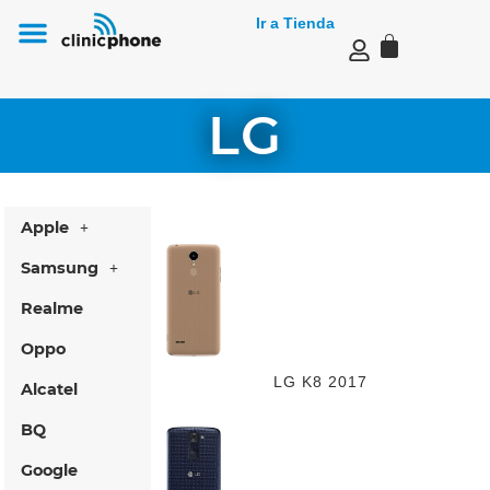
Ir a Tienda
Reparación de Mac e iMac en Málaga
LG
Apple
Samsung
Realme
Oppo
LG K8 2017
Alcatel
BQ
Google