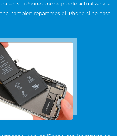
tura en su iPhone o no se puede actualizar a la
hone, también reparamos el iPhone si no pasa