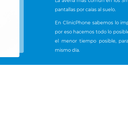
La avería mas común en los Sma
pantallas por caías al suelo.
En ClinicPhone sabemos lo imp
por eso hacemos todo lo posible
el menor tiempo posible, par
mismo día.