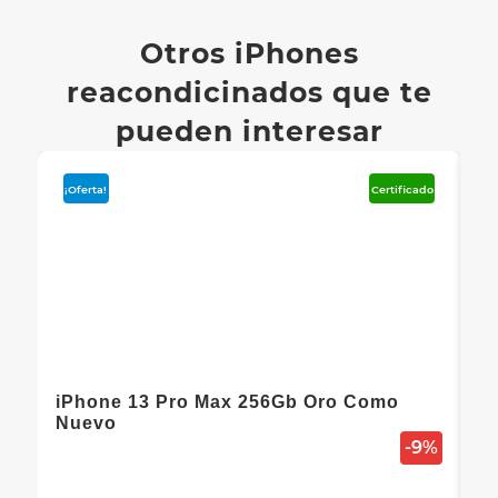
Otros iPhones
reacondicinados que te
pueden interesar
¡Oferta!
Certificado
¡O
iPhone 13 Pro Max 256Gb Oro Como
Nuevo
-9%