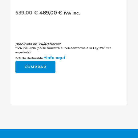
539,00
€
489,00
€
IVA Inc.
i
¡Recíbelo en 24/48 horas!
*IVA incluido (no se muestra el IVA conforme a la Ley 37/1992
4
española)
+info aquí
IVA No deducible
¡Re
COMPRAR
*IV
esp
IVA