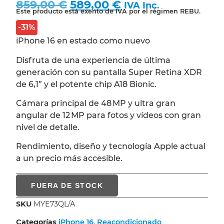
859,00
€
589,00
€
IVA Inc.
Este producto está exento de IVA por el régimen REBU.
-31%
iPhone 16 en estado como nuevo
Disfruta de una experiencia de última
generación con su pantalla Super Retina XDR
de 6,1” y el potente chip A18 Bionic.
Cámara principal de 48 MP y ultra gran
angular de 12 MP para fotos y vídeos con gran
nivel de detalle.
Rendimiento, diseño y tecnología Apple actual
a un precio más accesible.
FUERA DE STOCK
SKU
MYE73QL/A
Categorías
iPhone 16
,
Reacondicionado