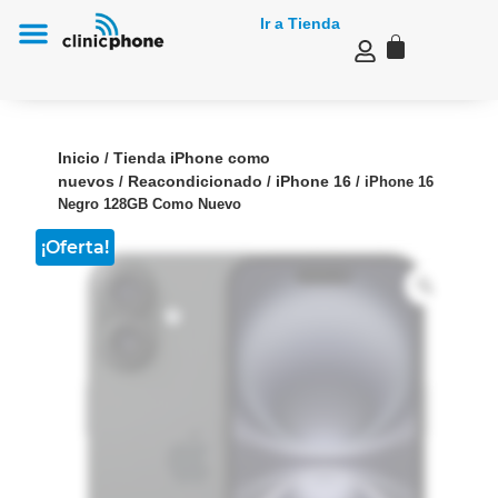
Ir a Tienda
Reparación de Mac e iMac en Málaga
Inicio
Tienda iPhone como
/
nuevos
Reacondicionado
iPhone 16
/
/
/ iPhone 16
Negro 128GB Como Nuevo
¡Oferta!